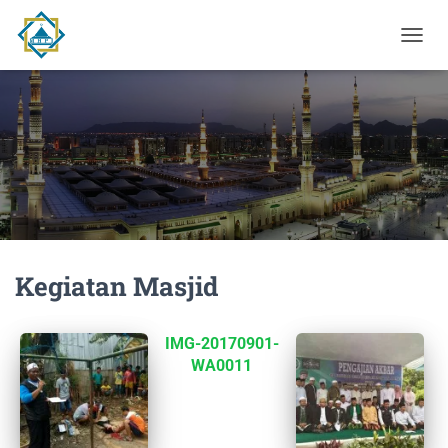
T
O
G
G
L
E
N
A
V
I
G
A
Kegiatan Masjid
S
I
IMG-20170901-
WA0011