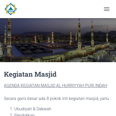
T
O
G
G
L
E
N
A
V
I
G
A
Kegiatan Masjid
S
I
AGENDA KEGIATAN MASJID AL HURRIYYAH PURI INDAH
Secara garis besar ada 8 pokok inti kegiatan masjid, yaitu :
Ubudiyah & Dakwah
Pendidikan