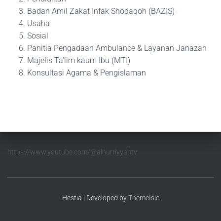
Badan Amil Zakat Infak Shodaqoh (BAZIS)
Usaha
Sosial
Panitia Pengadaan Ambulance & Layanan Janazah
Majelis Ta’lim kaum Ibu (MTI)
Konsultasi Agama & Pengislaman
https://www.youtube.com/@alhurriyyahtv
Hestia | Developed by
ThemeIsle